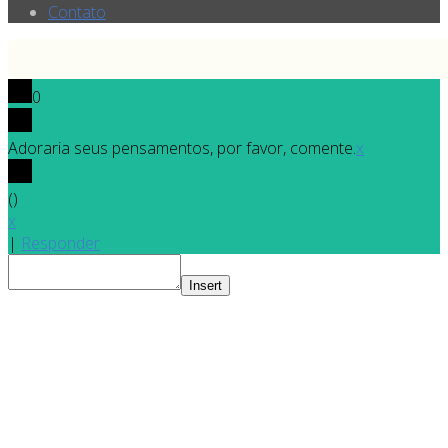
Contato
0
Adoraria seus pensamentos, por favor, comente.
x
(
)
x
|
Responder
Insert