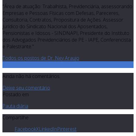
"Área de atuação: Trabalhista, Previdenciária, assessorando
Empresas e Pessoas Físicas com Defesas, Pareceres,
Consultoria, Contratos, Propositura de Ações. Assessor
Jurídico do Sindicato Nacional dos Aposentados,
Pensionistas e Idosos - SINDNAPI, Presidente do Instituto
dos Advogados Previdenciários de PE - IAPE, Conferencista
e Palestrante."
Todos os postos de Dr. Ney Araujo
0
Ainda não há comentários.
Deixe seu comentário
Postado em
Pauta diária
Compartilhe
Facebook
X
LinkedIn
Pinterest