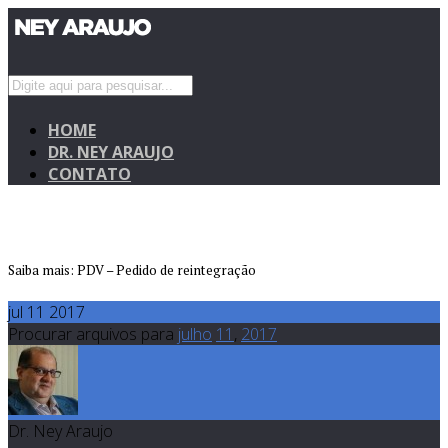
HOME
DR. NEY ARAUJO
CONTATO
Saiba mais: PDV – Pedido de reintegração
jul 11 2017
Procurar arquivos para
julho
11
,
2017
Dr. Ney Araujo