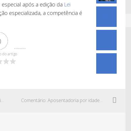
 especial após a edição da
Lei
eção especializada, a competência é
0
0
o do artigo
Comentário: INSS e fraudes no consignado
Comentário: Aposentadoria por idade e inclusão do período de benefício por incapacidade