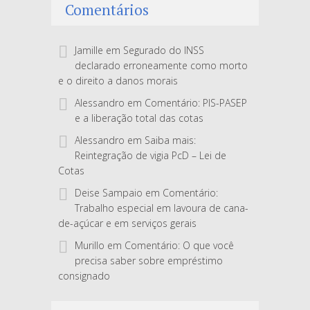
Comentários
Jamille
em
Segurado do INSS
declarado erroneamente como morto
e o direito a danos morais
Alessandro
em
Comentário: PIS-PASEP
e a liberação total das cotas
Alessandro
em
Saiba mais:
Reintegração de vigia PcD – Lei de
Cotas
Deise Sampaio
em
Comentário:
Trabalho especial em lavoura de cana-
de-açúcar e em serviços gerais
Murillo
em
Comentário: O que você
precisa saber sobre empréstimo
consignado