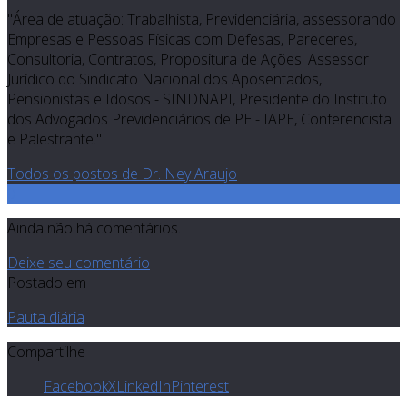
"Área de atuação: Trabalhista, Previdenciária, assessorando
Empresas e Pessoas Físicas com Defesas, Pareceres,
Consultoria, Contratos, Propositura de Ações. Assessor
Jurídico do Sindicato Nacional dos Aposentados,
Pensionistas e Idosos - SINDNAPI, Presidente do Instituto
dos Advogados Previdenciários de PE - IAPE, Conferencista
e Palestrante."
Todos os postos de Dr. Ney Araujo
0
Ainda não há comentários.
Deixe seu comentário
Postado em
Pauta diária
Compartilhe
Facebook
X
LinkedIn
Pinterest