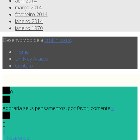
abril 2014
março 2014
fevereiro 2014
janeiro 2014
janeiro 1970
Desenvolvido pela
crobin.co.uk
.
Home
Dr. Ney Araujo
Contato
0
Adoraria seus pensamentos, por favor, comente.
x
(
)
x
|
Responder