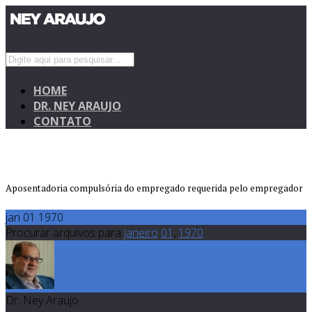
HOME
DR. NEY ARAUJO
CONTATO
Aposentadoria compulsória do empregado requerida pelo empregador
jan 01 1970
Procurar arquivos para
janeiro
01
,
1970
Dr. Ney Araujo