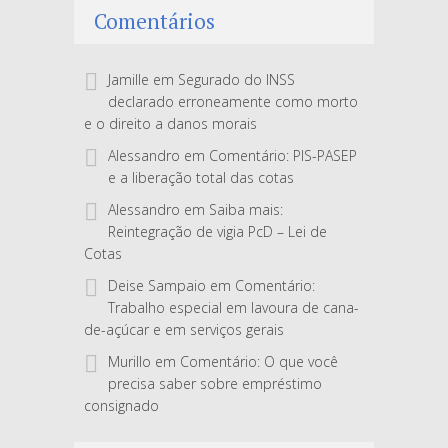
Comentários
Jamille
em
Segurado do INSS
declarado erroneamente como morto
e o direito a danos morais
Alessandro
em
Comentário: PIS-PASEP
e a liberação total das cotas
Alessandro
em
Saiba mais:
Reintegração de vigia PcD – Lei de
Cotas
Deise Sampaio
em
Comentário:
Trabalho especial em lavoura de cana-
de-açúcar e em serviços gerais
Murillo
em
Comentário: O que você
precisa saber sobre empréstimo
consignado