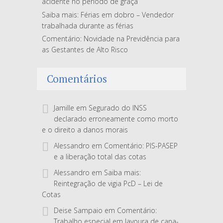
acidente no período de graça
Saiba mais: Férias em dobro – Vendedor
trabalhada durante as férias
Comentário: Novidade na Previdência para
as Gestantes de Alto Risco
Comentários
Jamille
em
Segurado do INSS
declarado erroneamente como morto
e o direito a danos morais
Alessandro
em
Comentário: PIS-PASEP
e a liberação total das cotas
Alessandro
em
Saiba mais:
Reintegração de vigia PcD – Lei de
Cotas
Deise Sampaio
em
Comentário:
Trabalho especial em lavoura de cana-