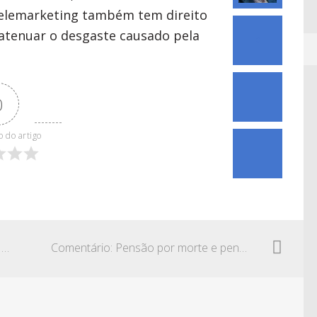
telemarketing também tem direito
atenuar o desgaste causado pela
0
0
o do artigo
Comentário: Aviso prévio indenizado e o início do período de graça
Comentário: Pensão por morte e pensão alimentícia