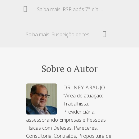
Saiba mais: RSR após 7º. dia – Pagamento em dobro
Saiba mais: Suspeição de testemunha – Amizade em redes sociais
Sobre o Autor
DR. NEY ARAUJO
"Área de atuação:
Trabalhista,
Previdenciária,
assessorando Empresas e Pessoas
Físicas com Defesas, Pareceres,
Consultoria, Contratos, Propositura de