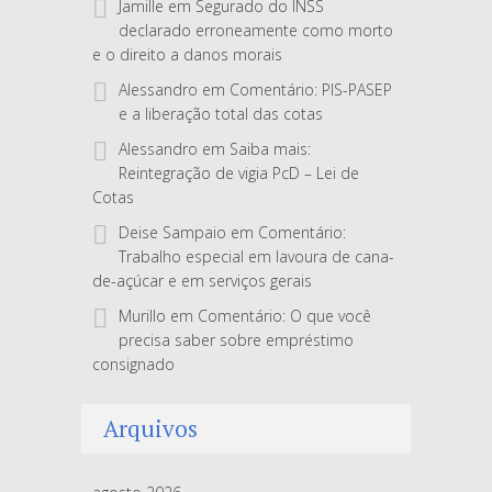
Jamille
em
Segurado do INSS
declarado erroneamente como morto
e o direito a danos morais
Alessandro
em
Comentário: PIS-PASEP
e a liberação total das cotas
Alessandro
em
Saiba mais:
Reintegração de vigia PcD – Lei de
Cotas
Deise Sampaio
em
Comentário:
Trabalho especial em lavoura de cana-
de-açúcar e em serviços gerais
Murillo
em
Comentário: O que você
precisa saber sobre empréstimo
consignado
Arquivos