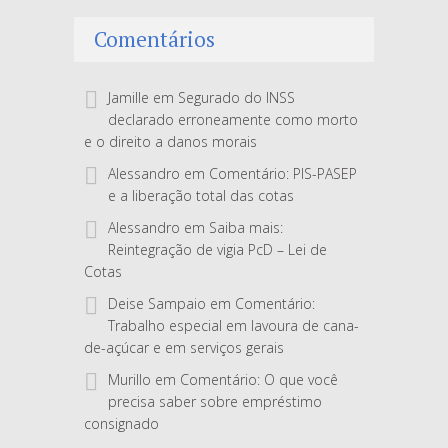
Comentários
Jamille
em
Segurado do INSS
declarado erroneamente como morto
e o direito a danos morais
Alessandro
em
Comentário: PIS-PASEP
e a liberação total das cotas
Alessandro
em
Saiba mais:
Reintegração de vigia PcD – Lei de
Cotas
Deise Sampaio
em
Comentário:
Trabalho especial em lavoura de cana-
de-açúcar e em serviços gerais
Murillo
em
Comentário: O que você
precisa saber sobre empréstimo
consignado