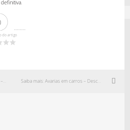
efinitiva.
0
o do artigo
Saiba mais: Redução de indenização – TST
Saiba mais: Avarias em carros – Desconto dos empregados