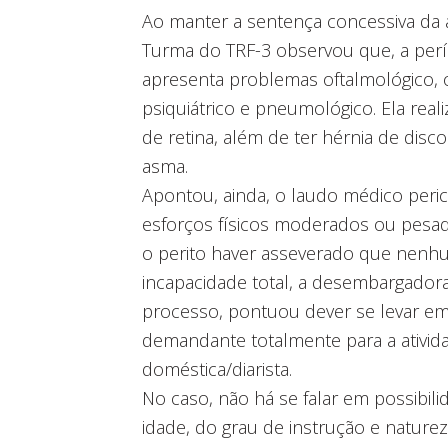
Ao manter a sentença concessiva da a
Turma do TRF-3 observou que, a perí
apresenta problemas oftalmológico, 
psiquiátrico e pneumológico. Ela real
de retina, além de ter hérnia de disc
asma.
Apontou, ainda, o laudo médico perici
esforços físicos moderados ou pesado
o perito haver asseverado que nenh
incapacidade total, a desembargadora 
processo, pontuou dever se levar em 
demandante totalmente para a ativi
doméstica/diarista.
No caso, não há se falar em possibili
idade, do grau de instrução e naturez