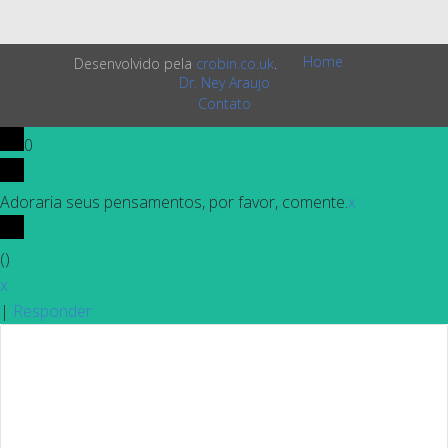
Home
Desenvolvido pela
crobin.co.uk
.
Dr. Ney Araujo
Contato
0
Adoraria seus pensamentos, por favor, comente.
x
(
)
x
|
Responder