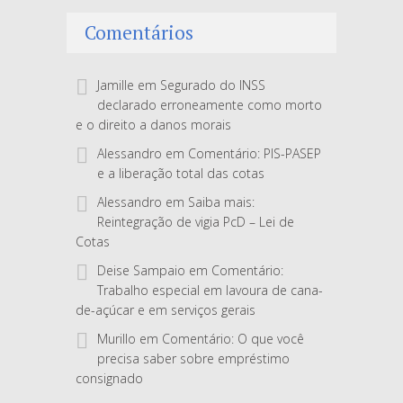
Comentários
Jamille
em
Segurado do INSS
declarado erroneamente como morto
e o direito a danos morais
Alessandro
em
Comentário: PIS-PASEP
e a liberação total das cotas
Alessandro
em
Saiba mais:
Reintegração de vigia PcD – Lei de
Cotas
Deise Sampaio
em
Comentário:
Trabalho especial em lavoura de cana-
de-açúcar e em serviços gerais
Murillo
em
Comentário: O que você
precisa saber sobre empréstimo
consignado