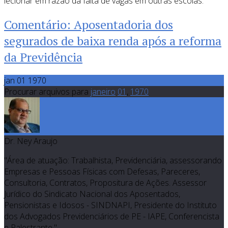
lecionar em razão da falta de vagas em outras escolas.
Comentário: Aposentadoria dos
segurados de baixa renda após a reforma
da Previdência
jan 01 1970
Procurar arquivos para
janeiro
01
,
1970
Dr. Ney Araujo
"Área de atuação: Trabalhista, Previdenciária, assessorando
Empresas e Pessoas Físicas com Defesas, Pareceres,
Consultoria, Contratos, Propositura de Ações. Assessor
Jurídico do Sindicato Nacional dos Aposentados,
Pensionistas e Idosos - SINDNAPI, Presidente do Instituto
dos Advogados Previdenciários de PE - IAPE, Conferencista
e Palestrante."