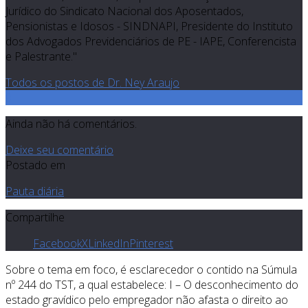
Jurídico do Sindicato Nacional dos Aposentados,
Pensionistas e Idosos - SINDNAPI, Presidente do Instituto
dos Advogados Previdenciários de PE - IAPE, Conferencista
e Palestrante."
Todos os postos de Dr. Ney Araujo
0
Ainda não há comentários.
Deixe seu comentário
Postado em
Pauta diária
Compartilhe
Facebook
X
LinkedIn
Pinterest
Sobre o tema em foco, é esclarecedor o contido na Súmula
nº 244 do TST, a qual estabelece: I – O desconhecimento do
estado gravídico pelo empregador não afasta o direito ao