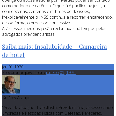
doença ou aposentadoria por invalidez poder ser contado
como período de carência. O que já é pacífico na justiça,
com dezenas, centenas e milhares de decisões,
inexplicavelmente o INSS continua a recorrer, encarecendo,
dessa forma, o processo concessivo.
Aliás, essas medidas já são reclamadas há tempos pelos
advogados previdenciaristas.
Saiba mais: Insalubridade – Camareira
de hotel
jan 01 1970
Procurar arquivos para
janeiro
01
,
1970
Dr. Ney Araujo
"Área de atuação: Trabalhista, Previdenciária, assessorando
Empresas e Pessoas Físicas com Defesas, Pareceres,