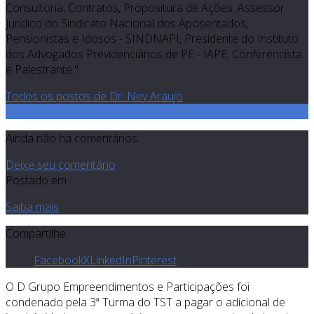
Consultoria, Contratos, Propositura de Ações. Assessor
Jurídico do Sindicato Nacional dos Aposentados,
Pensionistas e Idosos - SINDNAPI, Presidente do Instituto
dos Advogados Previdenciários de PE - IAPE, Conferencista
e Palestrante."
Todos os postos de Dr. Ney Araujo
0
Ainda não há comentários.
Deixe seu comentário
Postado em
Saiba mais
Compartilhe
Facebook
X
LinkedIn
Pinterest
O D Grupo Empreendimentos e Participações foi
condenado pela 3ª Turma do TST a pagar o adicional de