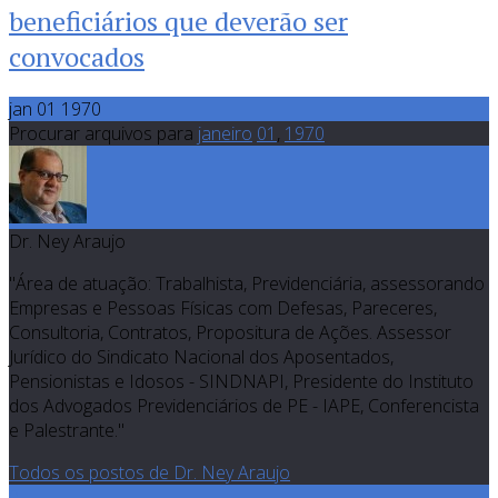
beneficiários que deverão ser
convocados
jan 01 1970
Procurar arquivos para
janeiro
01
,
1970
Dr. Ney Araujo
"Área de atuação: Trabalhista, Previdenciária, assessorando
Empresas e Pessoas Físicas com Defesas, Pareceres,
Consultoria, Contratos, Propositura de Ações. Assessor
Jurídico do Sindicato Nacional dos Aposentados,
Pensionistas e Idosos - SINDNAPI, Presidente do Instituto
dos Advogados Previdenciários de PE - IAPE, Conferencista
e Palestrante."
Todos os postos de Dr. Ney Araujo
0