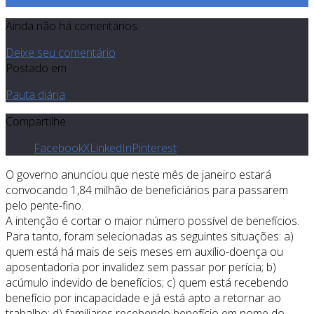
Ainda não há comentários.
Deixe seu comentário
Postado em
Pauta diária
Compartilhe
Facebook
X
LinkedIn
Pinterest
O governo anunciou que neste mês de janeiro estará
convocando 1,84 milhão de beneficiários para passarem
pelo pente-fino.
A intenção é cortar o maior número possível de benefícios.
Para tanto, foram selecionadas as seguintes situações: a)
quem está há mais de seis meses em auxílio-doença ou
aposentadoria por invalidez sem passar por perícia; b)
acúmulo indevido de benefícios; c) quem está recebendo
benefício por incapacidade e já está apto a retornar ao
trabalho; d) familiares recebendo benefício em nome do