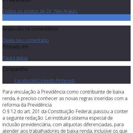
Todos os postos de Dr. Ney Araujo
0
Ainda não há comentários.
Deixe seu comentário
Postado em
Pauta diária
Compartilhe
Facebook
X
LinkedIn
Pinterest
Para vinculação à Previdência como contribuinte de baixa
renda, é preciso conhecer as novas regras inseridas com a
reforma da Previdência.
O § 12 do art. 201 da Constituição Federal, passou a conter
a seguinte redação: Lei instituirá sistema especial de
inclusão previdenciária, com alíquotas diferenciadas, para
atender aos trabalhadores de baixa renda, inclusive os que