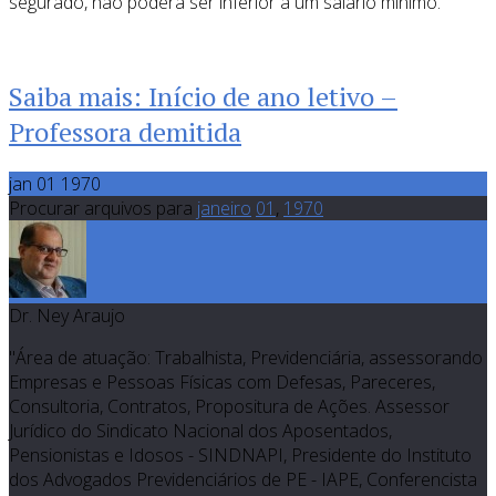
segurado, não poderá ser inferior a um salário mínimo.
Saiba mais: Início de ano letivo –
Professora demitida
jan 01 1970
Procurar arquivos para
janeiro
01
,
1970
Dr. Ney Araujo
"Área de atuação: Trabalhista, Previdenciária, assessorando
Empresas e Pessoas Físicas com Defesas, Pareceres,
Consultoria, Contratos, Propositura de Ações. Assessor
Jurídico do Sindicato Nacional dos Aposentados,
Pensionistas e Idosos - SINDNAPI, Presidente do Instituto
dos Advogados Previdenciários de PE - IAPE, Conferencista