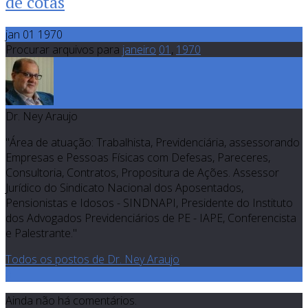
de cotas
jan 01 1970
Procurar arquivos para
janeiro
01
,
1970
Dr. Ney Araujo
"Área de atuação: Trabalhista, Previdenciária, assessorando
Empresas e Pessoas Físicas com Defesas, Pareceres,
Consultoria, Contratos, Propositura de Ações. Assessor
Jurídico do Sindicato Nacional dos Aposentados,
Pensionistas e Idosos - SINDNAPI, Presidente do Instituto
dos Advogados Previdenciários de PE - IAPE, Conferencista
e Palestrante."
Todos os postos de Dr. Ney Araujo
0
Ainda não há comentários.