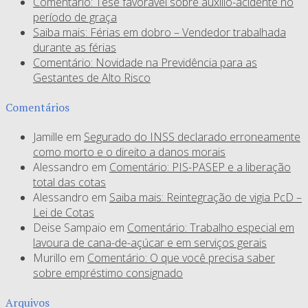
Comentário: Tese favorável sobre auxílio-acidente no
período de graça
Saiba mais: Férias em dobro – Vendedor trabalhada
durante as férias
Comentário: Novidade na Previdência para as
Gestantes de Alto Risco
Comentários
Jamille
em
Segurado do INSS declarado erroneamente
como morto e o direito a danos morais
Alessandro
em
Comentário: PIS-PASEP e a liberação
total das cotas
Alessandro
em
Saiba mais: Reintegração de vigia PcD –
Lei de Cotas
Deise Sampaio
em
Comentário: Trabalho especial em
lavoura de cana-de-açúcar e em serviços gerais
Murillo
em
Comentário: O que você precisa saber
sobre empréstimo consignado
Arquivos