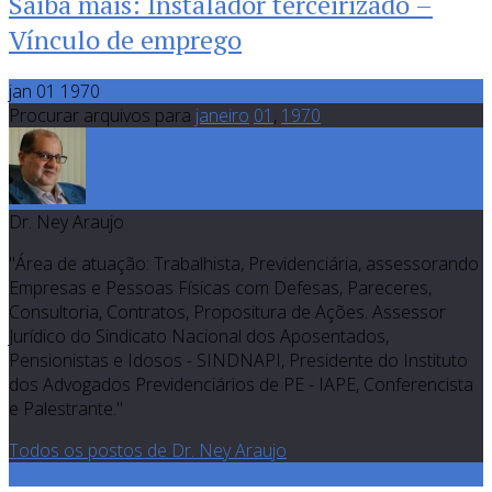
Saiba mais: Instalador terceirizado –
Vínculo de emprego
jan 01 1970
Procurar arquivos para
janeiro
01
,
1970
Dr. Ney Araujo
"Área de atuação: Trabalhista, Previdenciária, assessorando
Empresas e Pessoas Físicas com Defesas, Pareceres,
Consultoria, Contratos, Propositura de Ações. Assessor
Jurídico do Sindicato Nacional dos Aposentados,
Pensionistas e Idosos - SINDNAPI, Presidente do Instituto
dos Advogados Previdenciários de PE - IAPE, Conferencista
e Palestrante."
Todos os postos de Dr. Ney Araujo
0