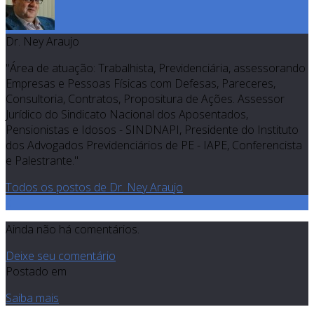
Dr. Ney Araujo
"Área de atuação: Trabalhista, Previdenciária, assessorando
Empresas e Pessoas Físicas com Defesas, Pareceres,
Consultoria, Contratos, Propositura de Ações. Assessor
Jurídico do Sindicato Nacional dos Aposentados,
Pensionistas e Idosos - SINDNAPI, Presidente do Instituto
dos Advogados Previdenciários de PE - IAPE, Conferencista
e Palestrante."
Todos os postos de Dr. Ney Araujo
0
Ainda não há comentários.
Deixe seu comentário
Postado em
Saiba mais