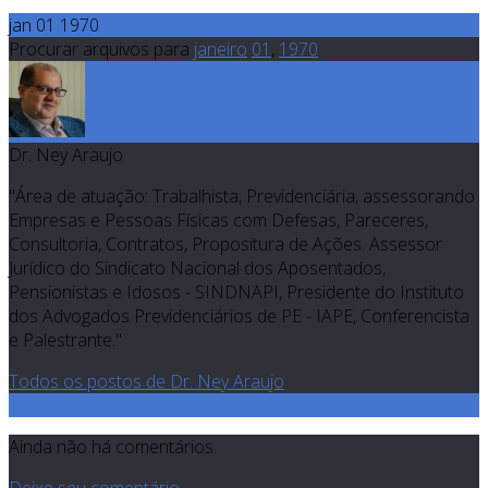
jan 01 1970
Procurar arquivos para
janeiro
01
,
1970
Dr. Ney Araujo
"Área de atuação: Trabalhista, Previdenciária, assessorando
Empresas e Pessoas Físicas com Defesas, Pareceres,
Consultoria, Contratos, Propositura de Ações. Assessor
Jurídico do Sindicato Nacional dos Aposentados,
Pensionistas e Idosos - SINDNAPI, Presidente do Instituto
dos Advogados Previdenciários de PE - IAPE, Conferencista
e Palestrante."
Todos os postos de Dr. Ney Araujo
0
Ainda não há comentários.