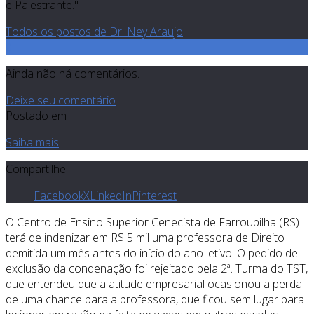
e Palestrante."
Todos os postos de Dr. Ney Araujo
0
Ainda não há comentários.
Deixe seu comentário
Postado em
Saiba mais
Compartilhe
Facebook
X
LinkedIn
Pinterest
O Centro de Ensino Superior Cenecista de Farroupilha (RS)
terá de indenizar em R$ 5 mil uma professora de Direito
demitida um mês antes do início do ano letivo. O pedido de
exclusão da condenação foi rejeitado pela 2ª. Turma do TST,
que entendeu que a atitude empresarial ocasionou a perda
de uma chance para a professora, que ficou sem lugar para