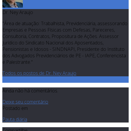
Dr. Ney Araujo
"Área de atuação: Trabalhista, Previdenciária, assessorando
Empresas e Pessoas Físicas com Defesas, Pareceres,
Consultoria, Contratos, Propositura de Ações. Assessor
Jurídico do Sindicato Nacional dos Aposentados,
Pensionistas e Idosos - SINDNAPI, Presidente do Instituto
dos Advogados Previdenciários de PE - IAPE, Conferencista
e Palestrante."
Todos os postos de Dr. Ney Araujo
0
Ainda não há comentários.
Deixe seu comentário
Postado em
Pauta diária
Compartilhe