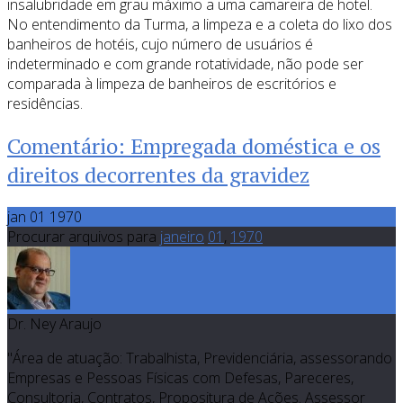
insalubridade em grau máximo a uma camareira de hotel.
No entendimento da Turma, a limpeza e a coleta do lixo dos
banheiros de hotéis, cujo número de usuários é
indeterminado e com grande rotatividade, não pode ser
comparada à limpeza de banheiros de escritórios e
residências.
Comentário: Empregada doméstica e os
direitos decorrentes da gravidez
jan 01 1970
Procurar arquivos para
janeiro
01
,
1970
Dr. Ney Araujo
"Área de atuação: Trabalhista, Previdenciária, assessorando
Empresas e Pessoas Físicas com Defesas, Pareceres,
Consultoria, Contratos, Propositura de Ações. Assessor