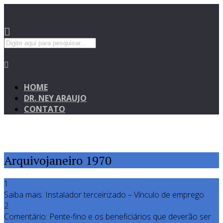
HOME
DR. NEY ARAUJO
CONTATO
Arquivojaneiro 1970
1
Saiba mais: Instalador terceirizado – Vínculo de emprego
2
Comentário: Pente-fino e os beneficiários que deverão ser