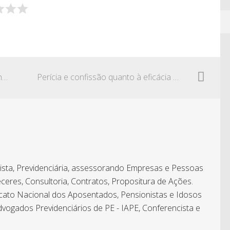
Aposentados e as mudanças no plano de saúde empresarial
Perícia e confissão quanto à eficácia de EPIs
hista, Previdenciária, assessorando Empresas e Pessoas
ceres, Consultoria, Contratos, Propositura de Ações.
icato Nacional dos Aposentados, Pensionistas e Idosos
dvogados Previdenciários de PE - IAPE, Conferencista e