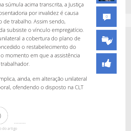
súmula acima transcrita, a Justiça
sentadoria por invalidez é causa
0
to de trabalho. Assim sendo,
da subsiste o vínculo empregatício.
nilateral a cobertura do plano de
oncedido o restabelecimento do
te o momento em que a assistência
 trabalhador.
lica, ainda, em alteração unilateral
aboral, ofendendo o disposto na CLT
0
o do artigo