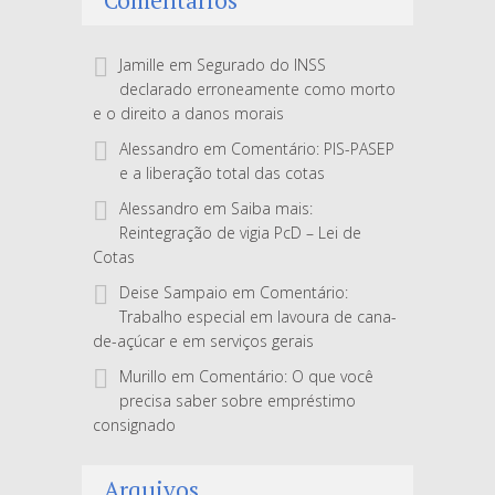
Jamille
em
Segurado do INSS
declarado erroneamente como morto
e o direito a danos morais
Alessandro
em
Comentário: PIS-PASEP
e a liberação total das cotas
Alessandro
em
Saiba mais:
Reintegração de vigia PcD – Lei de
Cotas
Deise Sampaio
em
Comentário:
Trabalho especial em lavoura de cana-
de-açúcar e em serviços gerais
Murillo
em
Comentário: O que você
precisa saber sobre empréstimo
consignado
Arquivos