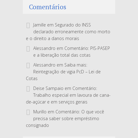
Comentários
Jamille
em
Segurado do INSS
declarado erroneamente como morto
e o direito a danos morais
Alessandro
em
Comentário: PIS-PASEP
e a liberação total das cotas
Alessandro
em
Saiba mais:
Reintegração de vigia PcD – Lei de
Cotas
Deise Sampaio
em
Comentário:
Trabalho especial em lavoura de cana-
de-açúcar e em serviços gerais
Murillo
em
Comentário: O que você
precisa saber sobre empréstimo
consignado