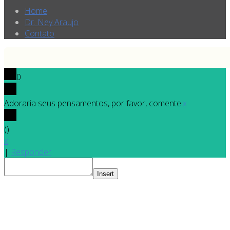
Home
Dr. Ney Araujo
Contato
0
Adoraria seus pensamentos, por favor, comente.
x
(
)
x
|
Responder
Insert