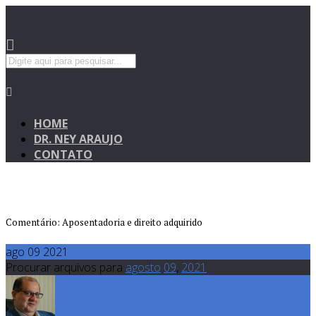
HOME
DR. NEY ARAUJO
CONTATO
Comentário: Aposentadoria e direito adquirido
ago 09 2021
Procurar arquivos para
agosto
09
,
2021