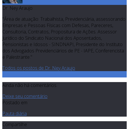
Dr. Ney Araujo
"Área de atuação: Trabalhista, Previdenciária, assessorando
Empresas e Pessoas Físicas com Defesas, Pareceres,
Consultoria, Contratos, Propositura de Ações. Assessor
Jurídico do Sindicato Nacional dos Aposentados,
Pensionistas e Idosos - SINDNAPI, Presidente do Instituto
dos Advogados Previdenciários de PE - IAPE, Conferencista
e Palestrante."
Todos os postos de Dr. Ney Araujo
0
Ainda não há comentários.
Deixe seu comentário
Postado em
Pauta diária
Compartilhe