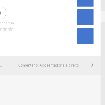
0
o do artigo
doria por invalidez contrária ao laudo médico pericial
Comentário: Aposentadoria e direito adquirido