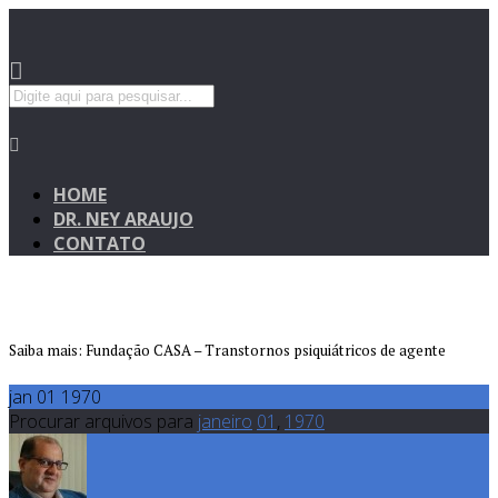
HOME
DR. NEY ARAUJO
CONTATO
Saiba mais: Fundação CASA – Transtornos psiquiátricos de agente
jan 01 1970
Procurar arquivos para
janeiro
01
,
1970