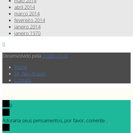
maio 2014
abril 2014
março 2014
fevereiro 2014
janeiro 2014
janeiro 1970
Desenvolvido pela
crobin.co.uk
.
Home
Dr. Ney Araujo
Contato
0
Adoraria seus pensamentos, por favor, comente.
x