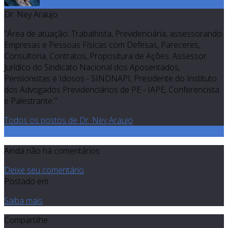
Dr. Ney Araujo
"Área de atuação: Trabalhista, Previdenciária, assessorando
Empresas e Pessoas Físicas com Defesas, Pareceres,
Consultoria, Contratos, Propositura de Ações. Assessor
Jurídico do Sindicato Nacional dos Aposentados,
Pensionistas e Idosos - SINDNAPI, Presidente do Instituto
dos Advogados Previdenciários de PE - IAPE, Conferencista
e Palestrante."
Todos os postos de Dr. Ney Araujo
0
Ainda não há comentários.
Deixe seu comentário
Postado em
Saiba mais
Compartilhe