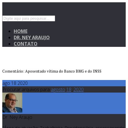
HOME
DR. NEY ARAUJO
CONTATO
Comentário: Aposentado vítima do Banco BMG e do INSS
ago 18 2020
Procurar arquivos para
agosto
18
,
2020
Dr. Ney Araujo