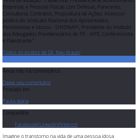
"Área de atuação: Trabalhista, Previdenciária, assessorando
Empresas e Pessoas Físicas com Defesas, Pareceres,
Consultoria, Contratos, Propositura de Ações. Assessor
Jurídico do Sindicato Nacional dos Aposentados,
Pensionistas e Idosos - SINDNAPI, Presidente do Instituto
dos Advogados Previdenciários de PE - IAPE, Conferencista
e Palestrante."
Todos os postos de Dr. Ney Araujo
0
Ainda não há comentários.
Deixe seu comentário
Postado em
Pauta diária
Compartilhe
Facebook
X
LinkedIn
Pinterest
Imagine o transtorno na vida de uma pessoa idosa