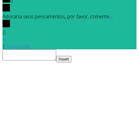
0
Adoraria seus pensamentos, por favor, comente.
x
(
)
x
|
Responder
Insert