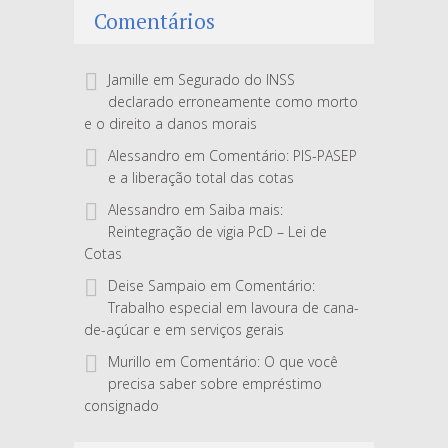
Comentários
Jamille
em
Segurado do INSS
declarado erroneamente como morto
e o direito a danos morais
Alessandro
em
Comentário: PIS-PASEP
e a liberação total das cotas
Alessandro
em
Saiba mais:
Reintegração de vigia PcD – Lei de
Cotas
Deise Sampaio
em
Comentário:
Trabalho especial em lavoura de cana-
de-açúcar e em serviços gerais
Murillo
em
Comentário: O que você
precisa saber sobre empréstimo
consignado