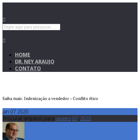
HOME
DR. NEY ARAUJO
CONTATO
Saiba mais: Indenização a vendedor – Conflito ético
jan 07 2020
Procurar arquivos para
janeiro
07
,
2020