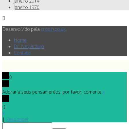
janeiro 2014
janeiro 1970
Desenvolvido pela
crobin.co.uk
.
Home
Dr. Ney Araujo
Contato
0
Adoraria seus pensamentos, por favor, comente.
x
(
)
x
|
Responder