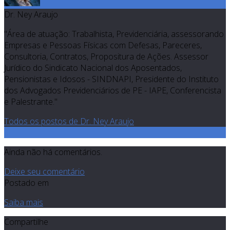
Dr. Ney Araujo
"Área de atuação: Trabalhista, Previdenciária, assessorando
Empresas e Pessoas Físicas com Defesas, Pareceres,
Consultoria, Contratos, Propositura de Ações. Assessor
Jurídico do Sindicato Nacional dos Aposentados,
Pensionistas e Idosos - SINDNAPI, Presidente do Instituto
dos Advogados Previdenciários de PE - IAPE, Conferencista
e Palestrante."
Todos os postos de Dr. Ney Araujo
0
Ainda não há comentários.
Deixe seu comentário
Postado em
Saiba mais
Compartilhe